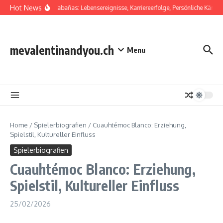
Skip to content
Hot News
Salvador Cabañas: Lebensereignisse, Karriereerfolge, Persönliche Kämpfe
mevalentinandyou.ch
Menu
Home
/
Spielerbiografien
/
Cuauhtémoc Blanco: Erziehung,
Spielstil, Kultureller Einfluss
Spielerbiografien
Cuauhtémoc Blanco: Erziehung,
Spielstil, Kultureller Einfluss
25/02/2026