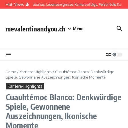
Skip to content
Hot News
Salvador Cabañas: Lebensereignisse, Karriereerfolge, Persönliche Kämpfe
mevalentinandyou.ch
Menu
Home
/
Karriere-Highlights
/
Cuauhtémoc Blanco: Denkwürdige
Spiele, Gewonnene Auszeichnungen, Ikonische Momente
Karriere-Highlights
Cuauhtémoc Blanco: Denkwürdige
Spiele, Gewonnene
Auszeichnungen, Ikonische
Momente