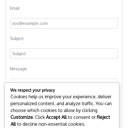
Email
Subject
Message
We respect your privacy
Cookies help us improve your experience, deliver
personalized content, and analyze traffic. You can
choose which cookies to allow by clicking
Customize
. Click
Accept All
to consent or
Reject
All
to decline non-essential cookies.
Send Message