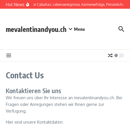
Skip to content
Hot News
Salvador Cabañas: Lebensereignisse, Karriereerfolge, Persönliche Kä
mevalentinandyou.ch
Menu
Contact Us
Kontaktieren Sie uns
Wir freuen uns über Ihr Interesse an mevalentinandyou.ch. Bei
Fragen oder Anregungen stehen wir Ihnen gerne zur
Verfügung.
Hier sind unsere Kontaktdaten: