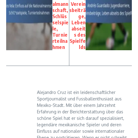
almann
Verein
schaft,
sbeiträ
Schlüs
ge,
selspie
Leben
le,
abseit
Turnie
s des
rteilna
Spielfe
hmen
lds
Alejandro Cruz ist ein leidenschaftlicher
Sportjournalist und Fussballenthusiast aus
Mexiko-Stadt. Mit über einem Jahrzehnt
Erfahrung in der Berichterstattung über das
schöne Spiel hat er sich darauf spezialisiert,
legendäre mexikanische Spieler und deren
Einfluss auf nationaler sowie internationaler
Ebene zu porträtieren. Wenn er nicht schreibt,