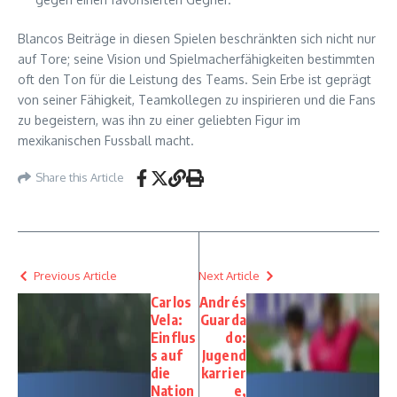
Blancos Beiträge in diesen Spielen beschränkten sich nicht nur
auf Tore; seine Vision und Spielmacherfähigkeiten bestimmten
oft den Ton für die Leistung des Teams. Sein Erbe ist geprägt
von seiner Fähigkeit, Teamkollegen zu inspirieren und die Fans
zu begeistern, was ihn zu einer geliebten Figur im
mexikanischen Fussball macht.
Share this Article
Previous Article
Next Article
Carlos
Andrés
Vela:
Guarda
Einflus
do:
s auf
Jugend
die
karrier
Nation
e,