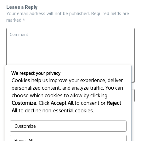
Leave a Reply
Your email address will not be published.
Required fields are
marked
*
We respect your privacy
Cookies help us improve your experience, deliver
personalized content, and analyze traffic. You can
choose which cookies to allow by clicking
Customize
. Click
Accept All
to consent or
Reject
All
to decline non-essential cookies.
Save my name, email, and website in this browser for the
next time I comment.
Customize
Reject All