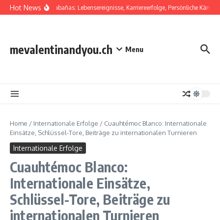
Skip to content
Hot News
Salvador Cabañas: Lebensereignisse, Karriereerfolge, Persönliche Kämpfe
mevalentinandyou.ch
Menu
Home
/
Internationale Erfolge
/
Cuauhtémoc Blanco: Internationale
Einsätze, Schlüssel-Tore, Beiträge zu internationalen Turnieren
Internationale Erfolge
Cuauhtémoc Blanco:
Internationale Einsätze,
Schlüssel-Tore, Beiträge zu
internationalen Turnieren