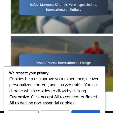
We respect your privacy
Cookies help us improve your experience, deliver
personalized content, and analyze traffic. You can
choose which cookies to allow by clicking
Customize
. Click
Accept All
to consent or
Reject
1
...
3
4
5
All
to decline non-essential cookies.