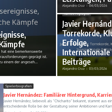
Alejandro Cruz
04/03/2026
Karriere-Highlights
Javier Hernánd
Torrekorde, Kl
ignisse,
Erfolge,
e Kämpfe
Internationale
r, hat eine bemerkenswerte
rausforderungen geprägt ist.
Beiträge
 zu einem der angeseh...
Alejandro Cruz
03/03/2026
Spielerbiografien
Javier Hernández: Familiärer Hintergrund, Karri
Javier Hernández, liebevoll als “Chicharito” bekannt, stammt aus ein
entscheidende Rolle bei der Gestaltung seiner Ambitionen und Karri