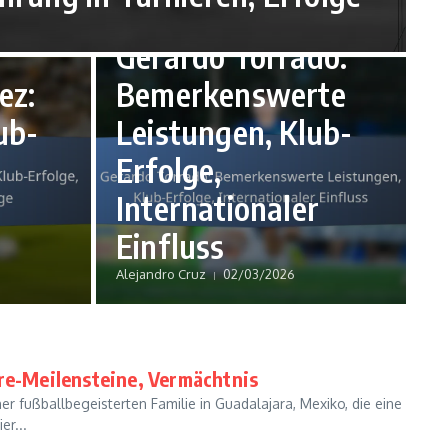
Karriere-Highlights
Gerardo Torrado:
ez:
Bemerkenswerte
ub-
Leistungen, Klub-
Erfolge,
Internationaler
Einfluss
Alejandro Cruz
02/03/2026
ere-Meilensteine, Vermächtnis
er fußballbegeisterten Familie in Guadalajara, Mexiko, die eine
er...