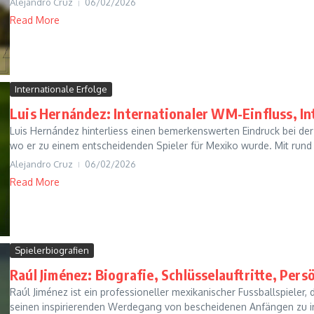
Alejandro Cruz
06/02/2026
Read More
Internationale Erfolge
Luis Hernández: Internationaler WM-Einfluss, In
Luis Hernández hinterliess einen bemerkenswerten Eindruck bei de
wo er zu einem entscheidenden Spieler für Mexiko wurde. Mit rund 3
Alejandro Cruz
06/02/2026
Read More
Spielerbiografien
Raúl Jiménez: Biografie, Schlüsselauftritte, Per
Raúl Jiménez ist ein professioneller mexikanischer Fussballspieler
seinen inspirierenden Werdegang von bescheidenen Anfängen zu int