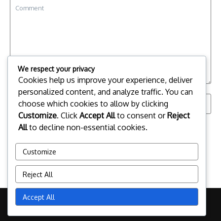
We respect your privacy
Cookies help us improve your experience, deliver
personalized content, and analyze traffic. You can
choose which cookies to allow by clicking
Customize
. Click
Accept All
to consent or
Reject
All
to decline non-essential cookies.
Save my name, email, and website in this browser for the
next time I comment.
Customize
Reject All
Accept All
Copyright © 2026 mevalentinandyou.ch | Powered by
News
Magazine X