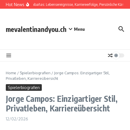
Skip to content
Hot News
Salvador Cabañas: Lebensereignisse, Karriereerfolge, Persönliche Kämpfe
mevalentinandyou.ch
Menu
Home
/
Spielerbiografien
/
Jorge Campos: Einzigartiger Stil,
Privatleben, Karriereübersicht
Spielerbiografien
Jorge Campos: Einzigartiger Stil,
Privatleben, Karriereübersicht
12/02/2026