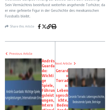
Sein Vermächtnis beeinflusst weiterhin angehende Torhüter, da
er eine gefeierte Figur in der Geschichte des mexikanischen
Fussballs bleibt.
Share this Article
Previous Article
Andrés
Next Article
Guarda
do:
Gerard
Wichti
o
ge
Torrad
Spiele,
o:
Führun
Leben
gsleist
sgesch
ungen,
ichte,
Intern
Bedeu
ational
tende